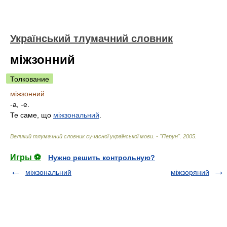
Український тлумачний словник
міжзонний
Толкование
міжзонний
-а, -е.
Те саме, що
міжзональний
.
Великий тлумачний словник сучасної української мови. - "Перун"
.
2005
.
Игры ⚽
Нужно решить контрольную?
міжзональний
міжзоряний