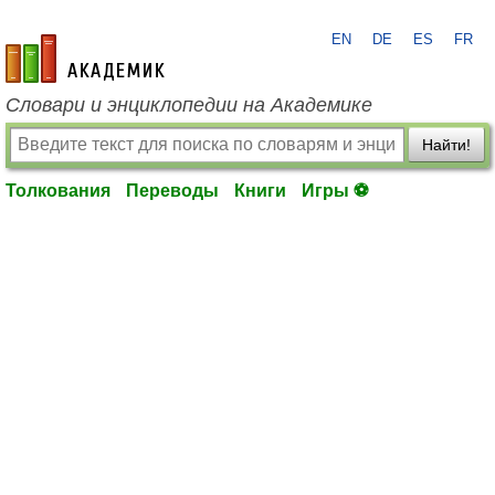
EN
DE
ES
FR
academic.ru
Словари и энциклопедии на Академике
Найти!
Толкования
Переводы
Книги
Игры ⚽